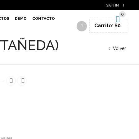
SIGN IN
0
CTOS
DEMO
CONTACTO
Carrito:
$
0
STAÑEDA)
Volver
 ya sea