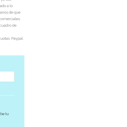
ado a lo
tanos de que
 comerciales.
 cuadro de
uotas. Paypal.
ibe tu