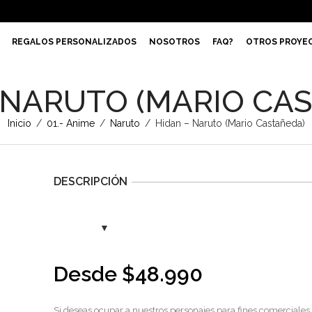
REGALOS PERSONALIZADOS
NOSOTROS
FAQ?
OTROS PROYE
 NARUTO (MARIO CA
Inicio
/
01.- Anime
/
Naruto
/
Hidan – Naruto (Mario Castañeda)
DESCRIPCIÓN
Desde
$
48.990
Si deseas ocupar a nuestros personajes para fines comerciales,