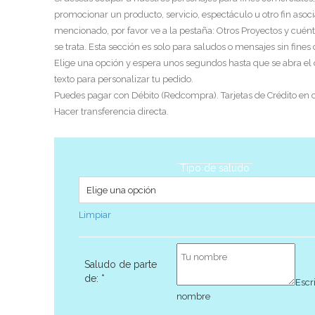
promocionar un producto, servicio, espectáculo u otro fin asoci
mencionado, por favor ve a la pestaña: Otros Proyectos y cuén
se trata. Esta sección es solo para saludos o mensajes sin fines
Elige una opción y espera unos segundos hasta que se abra el
texto para personalizar tu pedido.
Puedes pagar con Débito (Redcompra). Tarjetas de Crédito en c
Hacer transferencia directa.
Tipo de saludo
Limpiar
Saludo de parte
de:
*
Escr
nombre