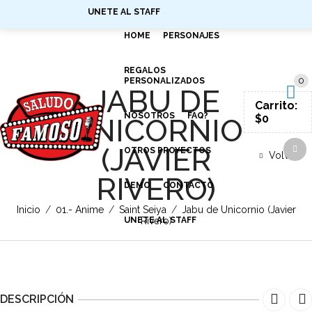
UNETE AL STAFF
SIGN IN
HOME
PERSONAJES
REGALOS
0
PERSONALIZADOS
JABU DE
Carrito:
NOSOTROS
FAQ?
$
0
UNICORNIO
(JAVIER
OTROS PROYECTOS
Volver
RIVERO)
DEMO
CONTACTO
Inicio
/
01.- Anime
/
Saint Seiya
/
Jabu de Unicornio (Javier
UNETE AL STAFF
Rivero)
DESCRIPCIÓN