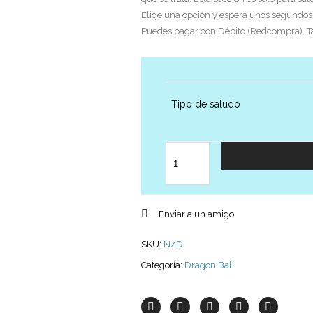
Elige una opción y espera unos segundos h
Puedes pagar con Débito (Redcompra). Tarj
Tipo de saludo
Cantidad
Enviar a un amigo
SKU:
N/D
Categoría:
Dragon Ball