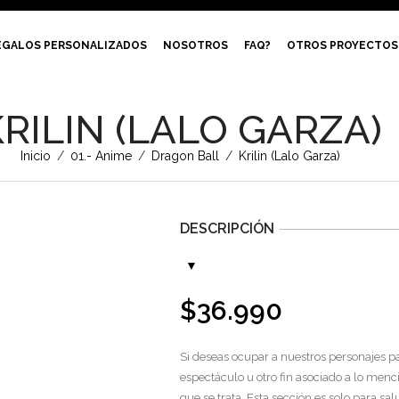
EGALOS PERSONALIZADOS
NOSOTROS
FAQ?
OTROS PROYECTOS
RILIN (LALO GARZA)
Inicio
/
01.- Anime
/
Dragon Ball
/
Krilin (Lalo Garza)
DESCRIPCIÓN
$
36.990
Si deseas ocupar a nuestros personajes pa
espectáculo u otro fin asociado a lo menc
que se trata. Esta sección es solo para sa