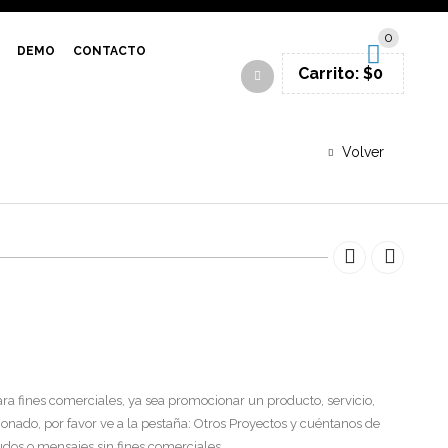
SIGN IN
0
DEMO
CONTACTO
Carrito:
$
0
Volver
ra fines comerciales, ya sea promocionar un producto, servicio,
ionado, por favor ve a la pestaña: Otros Proyectos y cuéntanos de
ludos o mensajes sin fines comerciales.