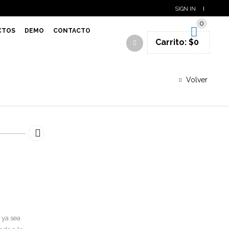
SIGN IN
0
CTOS
DEMO
CONTACTO
Carrito:
$
0
Volver
 ya sea