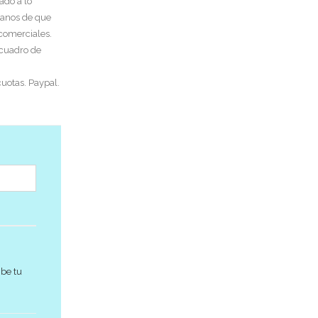
ado a lo
tanos de que
 comerciales.
 cuadro de
uotas. Paypal.
ibe tu