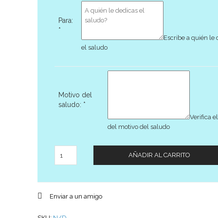
Para:
*
Escribe a quién le
el saludo
Motivo del
saludo:
*
Verifica el
del motivo del saludo
Cantidad
AÑADIR AL CARRITO
Enviar a un amigo
SKU:
N/D