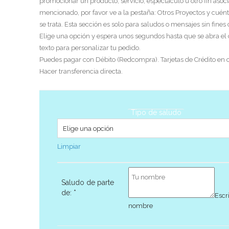
promocionar un producto, servicio, espectáculo u otro fin asoci
mencionado, por favor ve a la pestaña: Otros Proyectos y cuén
se trata. Esta sección es solo para saludos o mensajes sin fines
Elige una opción y espera unos segundos hasta que se abra el
texto para personalizar tu pedido.
Puedes pagar con Débito (Redcompra). Tarjetas de Crédito en c
Hacer transferencia directa.
Tipo de saludo
Limpiar
Saludo de parte
de:
*
Escr
nombre