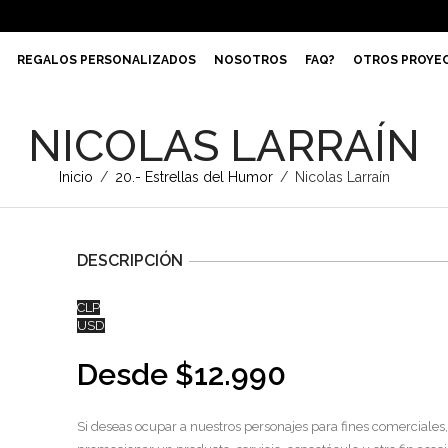
REGALOS PERSONALIZADOS
NOSOTROS
FAQ?
OTROS PROYE
NICOLAS LARRAÍN
Inicio
/
20.- Estrellas del Humor
/
Nicolas Larraín
DESCRIPCIÓN
CLP
USD
Desde
$
12.990
Si deseas ocupar a nuestros personajes para fines comerciales,