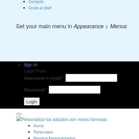
Contacto
Unete al Staff
Set your main menu in
Appearance > Menus
Sign In
Login Form
Username o email
*
Password
*
Home
Personajes
Regalos Personalizados