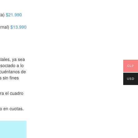
ta)
$
21.990
rnal)
$
13.990
iales, ya sea
asociado a lo
CLP
 cuéntanos de
 sin fines
USD
ra el cuadro
o en cuotas.