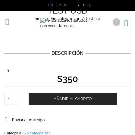
EN
FR
DE
£
€
$
TEST USD
Inicio
/
Sin categorizar
/
test usd
DESCRIPCIÓN
$
350
Cantidad
AÑADIR AL CARRITO
Enviar a un amigo
Categoría:
Sin categorizar