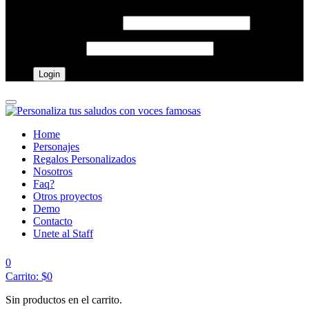
Username o email
*
Password
*
Home
Personajes
Regalos Personalizados
Nosotros
Faq?
Otros proyectos
Demo
Contacto
Unete al Staff
0
Carrito:
$
0
Sin productos en el carrito.