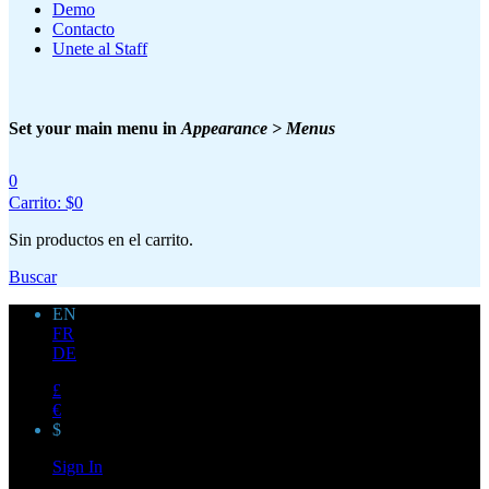
Demo
Contacto
Unete al Staff
Set your main menu in
Appearance > Menus
0
Carrito:
$
0
Sin productos en el carrito.
Buscar
EN
FR
DE
£
€
$
Sign In
Login Form