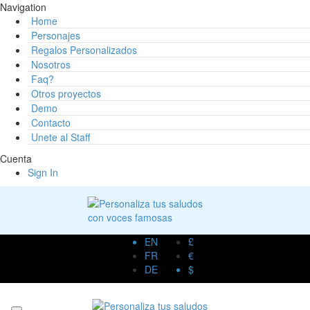
Navigation
Home
Personajes
Regalos Personalizados
Nosotros
Faq?
Otros proyectos
Demo
Contacto
Unete al Staff
Cuenta
Sign In
EN
£
FR
€
DE
$