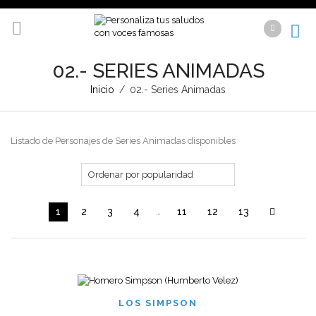
02.- SERIES ANIMADAS
Inicio
/
02.- Series Animadas
Listado de Personajes de Series Animadas disponibles
1
2
3
4
…
11
12
13
LOS SIMPSON