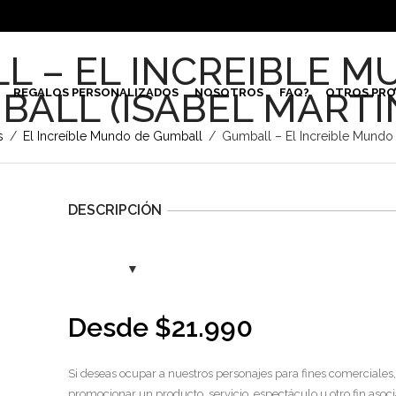
L – EL INCREIBLE M
BALL (ISABEL MARTI
REGALOS PERSONALIZADOS
NOSOTROS
FAQ?
OTROS PRO
s
/
El Increíble Mundo de Gumball
/
Gumball – El Increible Mundo 
DESCRIPCIÓN
Desde
$
21.990
Si deseas ocupar a nuestros personajes para fines comerciales,
promocionar un producto, servicio, espectáculo u otro fin asoci