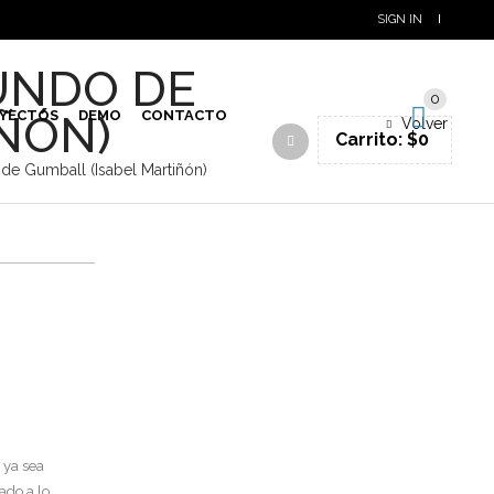
SIGN IN
UNDO DE
0
ÑÓN)
YECTOS
DEMO
CONTACTO
Volver
Carrito:
$
0
de Gumball (Isabel Martiñón)
 ya sea
ado a lo