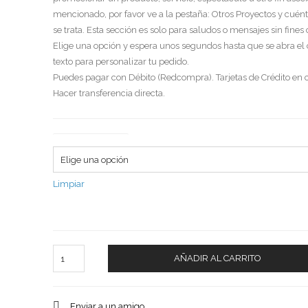
mencionado, por favor ve a la pestaña: Otros Proyectos y cuén
se trata. Esta sección es solo para saludos o mensajes sin fines
Elige una opción y espera unos segundos hasta que se abra el
texto para personalizar tu pedido.
Puedes pagar con Débito (Redcompra). Tarjetas de Crédito en c
Hacer transferencia directa.
Tipo de saludo
Limpiar
Cantidad
AÑADIR AL CARRITO
Enviar a un amigo