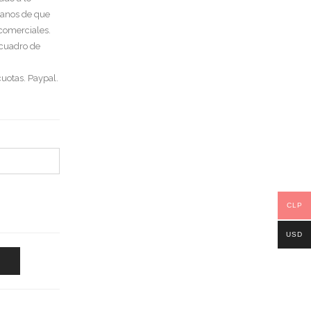
tanos de que
 comerciales.
 cuadro de
uotas. Paypal.
CLP
USD