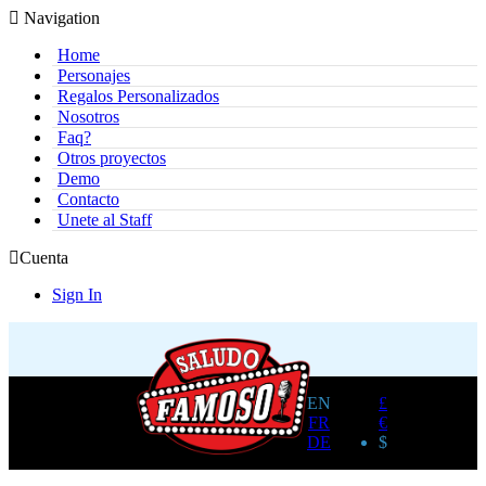
Navigation
Home
Personajes
Regalos Personalizados
Nosotros
Faq?
Otros proyectos
Demo
Contacto
Unete al Staff
Cuenta
Sign In
EN
£
FR
€
DE
$