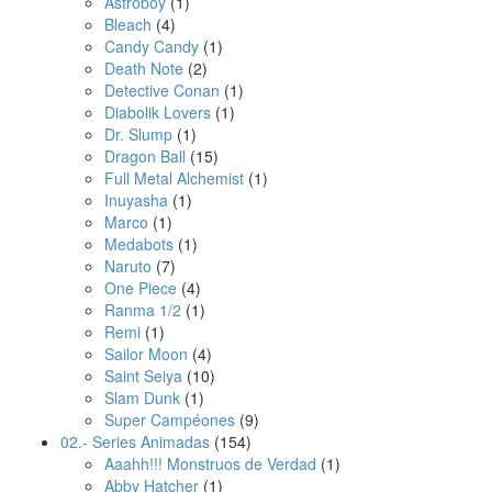
Astroboy
(1)
Bleach
(4)
Candy Candy
(1)
Death Note
(2)
Detective Conan
(1)
Diabolik Lovers
(1)
Dr. Slump
(1)
Dragon Ball
(15)
Full Metal Alchemist
(1)
Inuyasha
(1)
Marco
(1)
Medabots
(1)
Naruto
(7)
One Piece
(4)
Ranma 1/2
(1)
Remi
(1)
Sailor Moon
(4)
Saint Seiya
(10)
Slam Dunk
(1)
Super Campéones
(9)
02.- Series Animadas
(154)
Aaahh!!! Monstruos de Verdad
(1)
Abby Hatcher
(1)