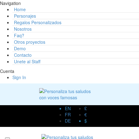
Navigation
Home
Personajes
Regalos Personalizados
Nosotros
Faq?
Otros proyectos
Demo
Contacto
Unete al Staff
Cuenta
Sign In
EN
£
FR
€
DE
$