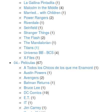
La Gallina Pintadita
(1)
Malcolm in the Middle
(4)
Married... with Children
(1)
Power Rangers
(2)
Riverdale
(1)
Seinfield
(1)
Stranger Things
(1)
The Flash
(2)
The Mandalorian
(1)
Titans
(1)
Universo BB - BCS
(4)
X-Files
(1)
04.- Peliculas
(67)
A Todos los Chicos de los que me Enamoré
(1)
Austin Powers
(1)
Avengers
(2)
Batman Returns
(1)
Bruce Lee
(1)
DC Comics
(19)
E.T.
(1)
IT
(1)
Jim Carrey
(1)