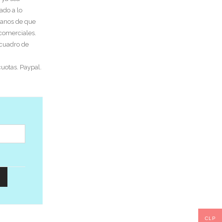
ado a lo
tanos de que
 comerciales.
 cuadro de
uotas. Paypal.
CLP