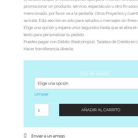
promocionar un producto, servicio, espectáculo u otro fin asoci
mencionado, por favor ve a la pestaña: Otros Proyectos y cuén
se trata. Esta sección es solo para saludos o mensajes sin fines
Elige una opción y espera unos segundos hasta que se abra el
texto para personalizar tu pedido.
Puedes pagar con Débito (Redcompra). Tarjetas de Crédito en c
Hacer transferencia directa.
Tipo de saludo
Limpiar
Cantidad
AÑADIR AL CARRITO
Enviar a un amigo