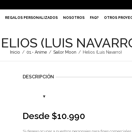
REGALOS PERSONALIZADOS
NOSOTROS
FAQ?
OTROS PROYE
ELIOS (LUIS NAVARR
Inicio
/
01.- Anime
/
Sailor Moon
/
Helios (Luis Navarro)
DESCRIPCIÓN
Desde
$
10.990
Si deseas ocupar a nuestros personajes para fines comerciales,