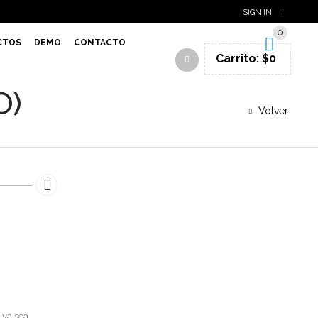
SIGN IN
0
CTOS
DEMO
CONTACTO
Carrito:
$
0
O)
Volver
 ya sea