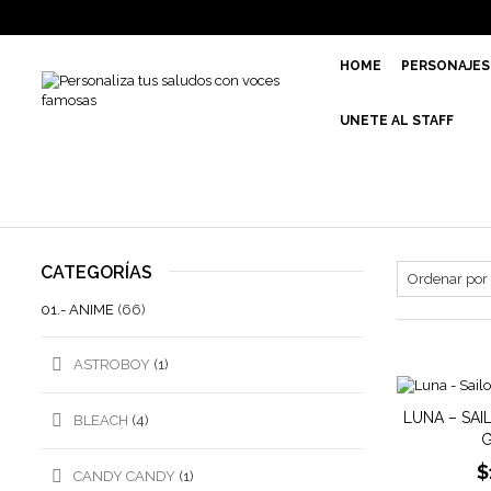
HOME
PERSONAJES
UNETE AL STAFF
CATEGORÍAS
01.- ANIME
(66)
ASTROBOY
(1)
LUNA – SA
BLEACH
(4)
G
$
CANDY CANDY
(1)