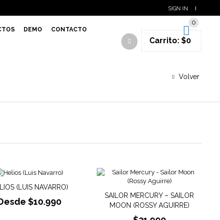
SIGN IN
0
CTOS
DEMO
CONTACTO
Carrito:
$
0
Volver
LIOS (LUIS NAVARRO)
SAILOR MERCURY – SAILOR
Desde
$
10.990
MOON (ROSSY AGUIRRE)
$
21.990