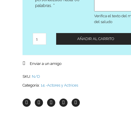
palabras.
*
Verifica el texto del 
del saludo
Cantidad
AÑADIR AL CARRITO
Enviar a un amigo
SKU:
N/D
Categoría:
14.-Actores y Actrices