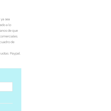
 ya sea
ado a lo
tanos de que
 comerciales.
 cuadro de
uotas. Paypal.