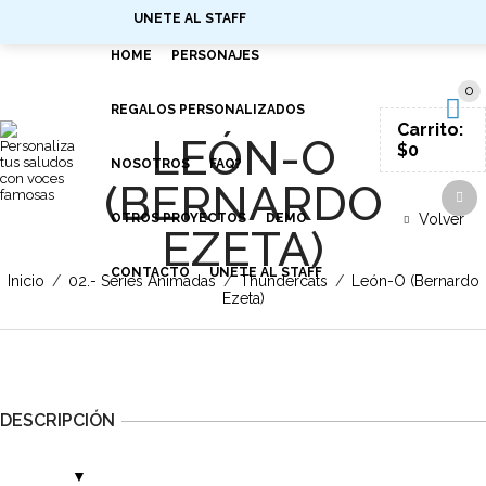
UNETE AL STAFF
SIGN IN
HOME
PERSONAJES
0
REGALOS PERSONALIZADOS
Carrito:
LEÓN-O
$
0
NOSOTROS
FAQ?
(BERNARDO
OTROS PROYECTOS
DEMO
Volver
EZETA)
CONTACTO
UNETE AL STAFF
Inicio
/
02.- Series Animadas
/
Thundercats
/
León-O (Bernardo
Ezeta)
DESCRIPCIÓN