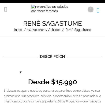
RENÉ SAGASTUME
Inicio
/
14.-Actores y Actrices
/
René Sagastume
DESCRIPCIÓN
Desde
$
15.990
Si deseas ocupar a nuestros personajes para fines comerciales, ya sea
promocionar un producto, servicio, espectáculo u otro fin asociado a lo
mencionado, por favor ve a la pestaña: Otros Proyectos y cuéntanos de