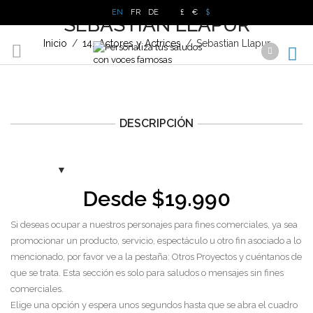
EN
FR
DE
£
€
$
SEBASTIAN LLAPUR
Inicio
/
14.-Actores y Actrices
/
Sebastian Llapur
DESCRIPCIÓN
Desde
$
19.990
Si deseas ocupar a nuestros personajes para fines comerciales, ya sea
promocionar un producto, servicio, espectáculo u otro fin asociado a lo
mencionado, por favor ve a la pestaña: Otros Proyectos y cuéntanos de
que se trata. Esta sección es solo para saludos o mensajes sin fines
comerciales.
Elige una opción y espera unos segundos hasta que se abra el cuadro