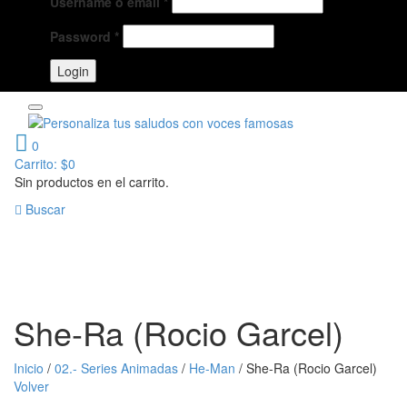
Username o email
*
Password
*
0
Carrito:
$
0
Sin productos en el carrito.
Buscar
She-Ra (Rocio Garcel)
Inicio
/
02.- Series Animadas
/
He-Man
/
She-Ra (Rocio Garcel)
Volver