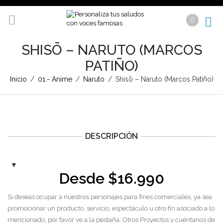
SHISŌ – NARUTO (MARCOS
PATIÑO)
Inicio
/
01.- Anime
/
Naruto
/
Shisō – Naruto (Marcos Patiño)
DESCRIPCIÓN
Desde
$
16.990
Si deseas ocupar a nuestros personajes para fines comerciales, ya sea
promocionar un producto, servicio, espectáculo u otro fin asociado a lo
mencionado, por favor ve a la pestaña: Otros Proyectos y cuéntanos de