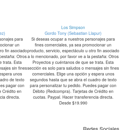
Los Simpson
ez)
Gordo Tony (Sebastian Llapur)
Carl
sonajes para
Si deseas ocupar a nuestros personajes para
Si 
mocionar un
fines comerciales, ya sea promocionar un
f
tro fin asociado
producto, servicio, espectáculo u otro fin asociado
produ
 pestaña: Otros
a lo mencionado, por favor ve a la pestaña: Otros
a lo 
 trata. Esta
Proyectos y cuéntanos de que se trata. Esta
Pr
sajes sin fines
sección es solo para saludos o mensajes sin fines
secci
 espera unos
comerciales. Elige una opción y espera unos
com
adro de texto
segundos hasta que se abra el cuadro de texto
segu
des pagar con
para personalizar tu pedido. Puedes pagar con
para
e Crédito en
Débito (Redcompra). Tarjetas de Crédito en
Dé
cia directa.
cuotas. Paypal. Hacer transferencia directa.
cu
Desde
$
19.990
Redes Sociales