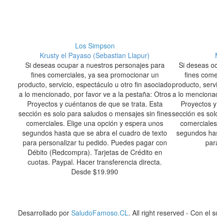
Los Simpson
Krusty el Payaso (Sebastian Llapur)
Si deseas ocupar a nuestros personajes para
Si deseas o
fines comerciales, ya sea promocionar un
fines come
producto, servicio, espectáculo u otro fin asociado
producto, servi
a lo mencionado, por favor ve a la pestaña: Otros
a lo mencionad
Proyectos y cuéntanos de que se trata. Esta
Proyectos y
sección es solo para saludos o mensajes sin fines
sección es sol
comerciales. Elige una opción y espera unos
comerciales
segundos hasta que se abra el cuadro de texto
segundos has
para personalizar tu pedido. Puedes pagar con
par
Débito (Redcompra). Tarjetas de Crédito en
cuotas. Paypal. Hacer transferencia directa.
Desde
$
19.990
Desarrollado por
SaludoFamoso.CL
. All right reserved - Con el