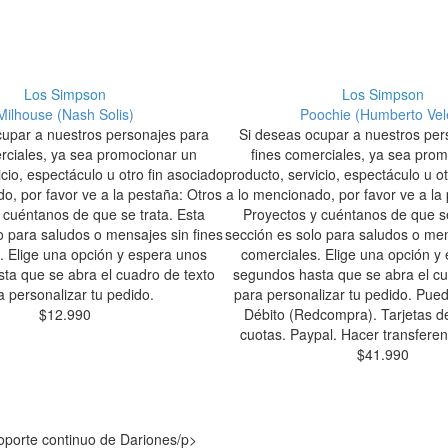
Los Simpson
Los Simpson
Milhouse (Nash Solis)
Poochie (Humberto Vel
cupar a nuestros personajes para
Si deseas ocupar a nuestros per
rciales, ya sea promocionar un
fines comerciales, ya sea pro
cio, espectáculo u otro fin asociado
producto, servicio, espectáculo u o
o, por favor ve a la pestaña: Otros
a lo mencionado, por favor ve a la
 cuéntanos de que se trata. Esta
Proyectos y cuéntanos de que se
o para saludos o mensajes sin fines
sección es solo para saludos o men
. Elige una opción y espera unos
comerciales. Elige una opción y
ta que se abra el cuadro de texto
segundos hasta que se abra el cu
a personalizar tu pedido.
para personalizar tu pedido. Pue
$
12.990
Débito (Redcompra). Tarjetas d
cuotas. Paypal. Hacer transferen
$
41.990
 soporte continuo de Dariones/p>