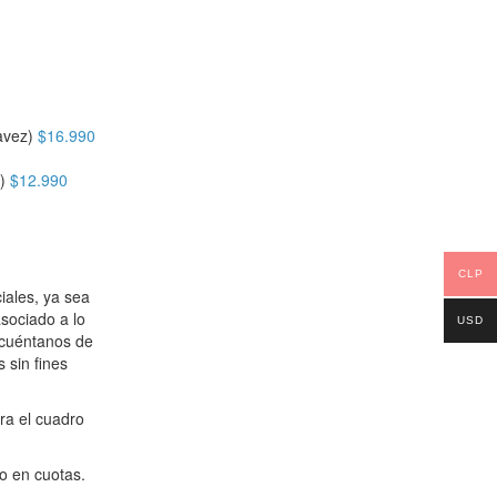
avez)
$
16.990
)
$
12.990
CLP
iales, ya sea
asociado a lo
USD
 cuéntanos de
 sin fines
ra el cuadro
o en cuotas.