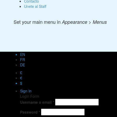
Contacto
Unete al Staff
Set your main menu in
Appearance > Menus
EN
FR
DE
£
€
$
Sign In
Login Form
Username o email
*
Password
*