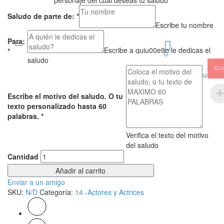
personaje del cual deseas tu saludo
Saludo de parte de:
*
Escribe tu nombre
Para:
Escribe a quiu00e9n le dedicas el
*
0
saludo
CL
Buscar
Escribe el motivo del saludo. O tu
texto personalizado hasta 60
palabras.
*
Verifica el texto del motivo
del saludo
Cantidad
Añadir al carrito
Enviar a un amigo
SKU:
N/D
Categoría:
14.-Actores y Actrices