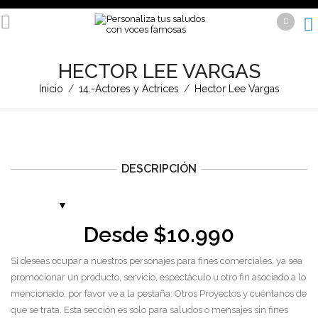
HECTOR LEE VARGAS
Inicio
/
14.-Actores y Actrices
/
Hector Lee Vargas
DESCRIPCIÓN
Desde
$
10.990
Si deseas ocupar a nuestros personajes para fines comerciales, ya sea
promocionar un producto, servicio, espectáculo u otro fin asociado a lo
mencionado, por favor ve a la pestaña: Otros Proyectos y cuéntanos de
que se trata. Esta sección es solo para saludos o mensajes sin fines