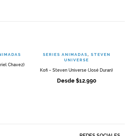
ANIMADAS
SERIES ANIMADAS
,
STEVEN
UNIVERSE
riel Chavez)
Kofi – Steven Universe (José Duran)
J
Desde
$
12.990
REDES SOCIALES