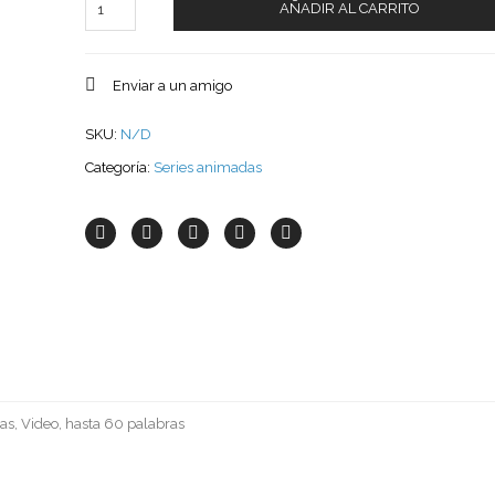
AÑADIR AL CARRITO
Enviar a un amigo
SKU:
N/D
Categoría:
Series animadas
as, Video, hasta 60 palabras