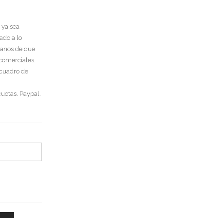
 ya sea
ado a lo
tanos de que
 comerciales.
 cuadro de
uotas. Paypal.