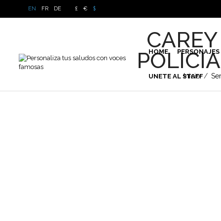
EN
FR
DE
£
€
$
CAREY
POLICI
HOME
PERSONAJES
Inicio
/
Se
UNETE AL STAFF