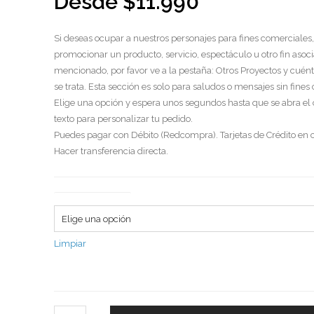
Desde
$
11.990
Si deseas ocupar a nuestros personajes para fines comerciales,
promocionar un producto, servicio, espectáculo u otro fin asoci
mencionado, por favor ve a la pestaña: Otros Proyectos y cuén
se trata. Esta sección es solo para saludos o mensajes sin fines
Elige una opción y espera unos segundos hasta que se abra el
texto para personalizar tu pedido.
Puedes pagar con Débito (Redcompra). Tarjetas de Crédito en c
Hacer transferencia directa.
Tipo de saludo
Limpiar
Cantidad