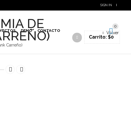
SIGN IN
MIA DE
0
ARREÑO)
YECTOS
DEMO
CONTACTO
Volver
Carrito:
$
0
nk Carreño)