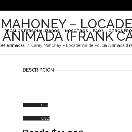
 MAHONEY – LOCADE
A ANIMADA (FRANK C
REGALOS PERSONALIZADOS
NOSOTROS
FAQ?
OTROS PRO
ries animadas
/
Carey Mahoney – Locademia de Policia Animada (Fra
DESCRIPCIÓN
CLP
USD