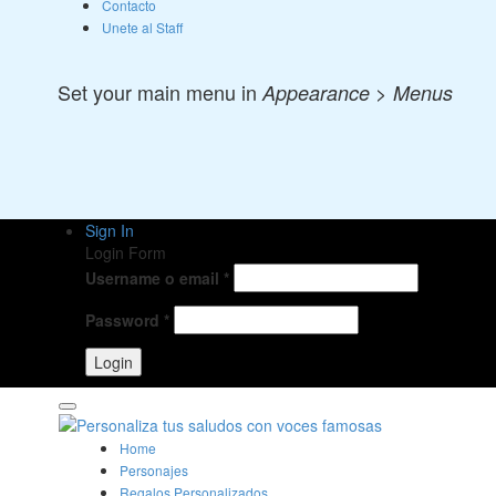
Contacto
Unete al Staff
Set your main menu in
Appearance > Menus
Sign In
Login Form
Username o email
*
Password
*
Home
Personajes
Regalos Personalizados