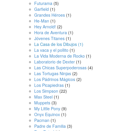
Futurama
(5)
Garfield
(1)
Grandes Héroes
(1)
He-Man
(1)
Hey Arnold!
(2)
Hora de Aventura
(1)
Jóvenes Titanes
(1)
La Casa de los Dibujos
(1)
La vaca y el pollito
(1)
La Vida Moderna de Rocko
(1)
Laboratorio de Dexter
(1)
Las Chicas Superpoderosas
(4)
Las Tortugas Ninjas
(2)
Los Pádrinos Mágicos
(2)
Los Picapiedras
(1)
Los Simpson
(22)
Max Steel
(1)
Muppets
(3)
My Little Pony
(9)
Onyx Equinox
(1)
Pacman
(1)
Padre de Familia
(3)