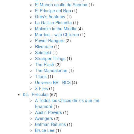
El Mundo oculto de Sabrina
(1)
El Principe del Rap
(1)
Grey's Anatomy
(1)
La Gallina Pintadita
(1)
Malcolm in the Middle
(4)
Married... with Children
(1)
Power Rangers
(2)
Riverdale
(1)
Seinfield
(1)
Stranger Things
(1)
The Flash
(2)
The Mandalorian
(1)
Titans
(1)
Universo BB - BCS
(4)
X-Files
(1)
04.- Peliculas
(67)
A Todos los Chicos de los que me
Enamoré
(1)
Austin Powers
(1)
Avengers
(2)
Batman Returns
(1)
Bruce Lee
(1)