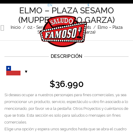
EN
FR
DE
£
€
$
ELMO – PLAZA SESAMO
(MUPPET) (LALO GARZA)
Inicio
/
02.- Series Animadas
/
Muppets
/
Elmo – Plaza
Sesamo (Muppet) (Lalo Garza)
DESCRIPCIÓN
$
36.990
Si deseas ocupar a nuestros personajes para fines comerciales, ya sea
promocionar un producto, servicio, espectáculo u otro fin asociado a lo
mencionado, por favor ve a la pestaña: Otros Proyectos y cuéntanos de
que se trata. Esta sección es solo para saludos o mensajes sin fines
comerciales.
Elige una opción y espera unos segundos hasta que se abra el cuadro