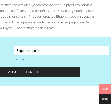
ra fines comerciales, ya sea promocionar un producto, servicio,
ionado, por favor ve a la pestaña: Otros Proyectos y cuéntanos de
ludos o mensajes sin fines comerciales. Elige una opción y espera
o de texto para personalizar tu pedido. Puedes pagar con Débito
s. Paypal. Hacer transferencia directa.
Limpiar
AÑADIR AL CARRITO
CLP
USD