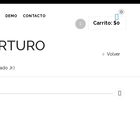
SIGN IN
0
DEMO
CONTACTO
Carrito:
$
0
ARTURO
Volver
do Jr.)