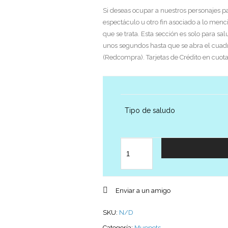
Si deseas ocupar a nuestros personajes pa
espectáculo u otro fin asociado a lo menc
que se trata. Esta sección es solo para sa
unos segundos hasta que se abra el cuadr
(Redcompra). Tarjetas de Crédito en cuota
Tipo de saludo
Cantidad
Enviar a un amigo
SKU:
N/D
Categoría:
Muppets