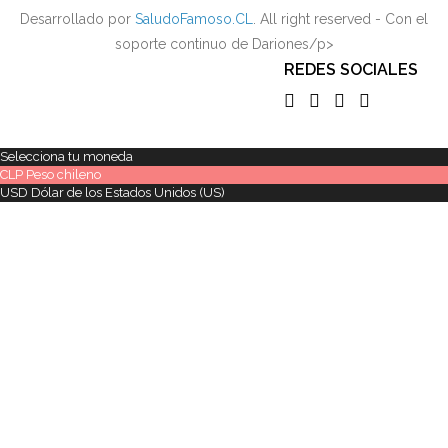
Desarrollado por
SaludoFamoso.CL
. All right reserved - Con el
soporte continuo de Dariones/p>
REDES SOCIALES
Selecciona tu moneda
CLP
Peso chileno
USD
Dólar de los Estados Unidos (US)