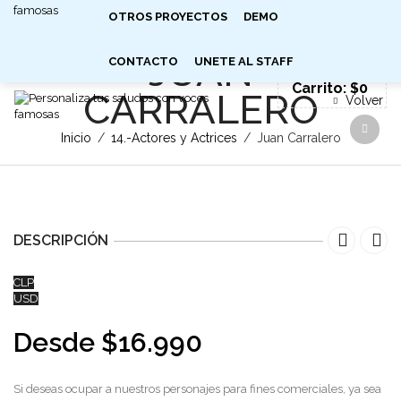
EN
FR
DE
OTROS PROYECTOS
£
€
$
DEMO
SIGN IN
0
JUAN
CONTACTO
UNETE AL STAFF
Carrito:
$
0
CARRALERO
Volver
Inicio
/
14.-Actores y Actrices
/
Juan Carralero
DESCRIPCIÓN
CLP
USD
Desde
$
16.990
Si deseas ocupar a nuestros personajes para fines comerciales, ya sea