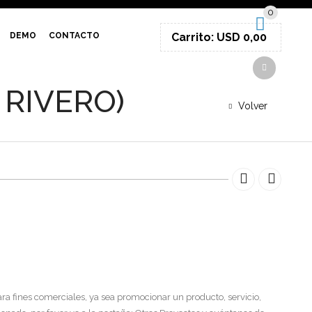
0
SIGN IN
DEMO
CONTACTO
Carrito:
USD
0,00
 RIVERO)
Volver
ra fines comerciales, ya sea promocionar un producto, servicio,