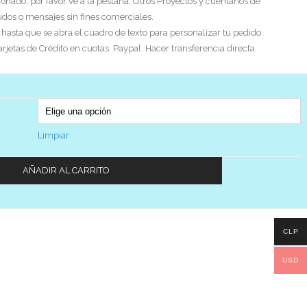
ionado, por favor ve a la pestaña: Otros Proyectos y cuéntanos de
ludos o mensajes sin fines comerciales.
asta que se abra el cuadro de texto para personalizar tu pedido.
etas de Crédito en cuotas. Paypal. Hacer transferencia directa.
Limpiar
AÑADIR AL CARRITO
CLP
USD