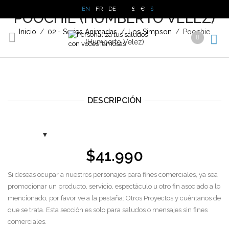
EN
FR
DE
£
€
$
POOCHIE (HUMBERTO VELEZ)
Inicio
/
02.- Series Animadas
/
Los Simpson
/
Poochie
(Humberto Velez)
DESCRIPCIÓN
$
41.990
Si deseas ocupar a nuestros personajes para fines comerciales, ya sea
promocionar un producto, servicio, espectáculo u otro fin asociado a lo
mencionado, por favor ve a la pestaña: Otros Proyectos y cuéntanos de
que se trata. Esta sección es solo para saludos o mensajes sin fines
comerciales.