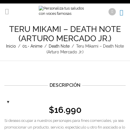
TERU MIKAMI – DEATH NOTE
(ARTURO MERCADO JR.)
Inicio
/
01.- Anime
/
Death Note
/
Teru Mikami – Death Note
(Arturo Mercado Jr.)
DESCRIPCIÓN
$
16.990
Si deseas ocupar a nuestros personajes para fines comerciales, ya sea
promocionar un producto, servicio, espectáculo u otro fin asociado a lo