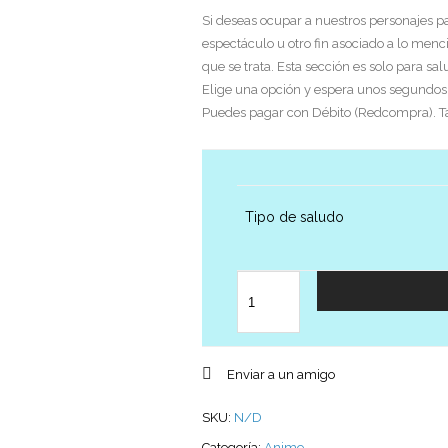
Si deseas ocupar a nuestros personajes pa
espectáculo u otro fin asociado a lo menc
que se trata. Esta sección es solo para sa
Elige una opción y espera unos segundos h
Puedes pagar con Débito (Redcompra). Tarj
Tipo de saludo
Cantidad
Enviar a un amigo
SKU:
N/D
Categoría:
Anime