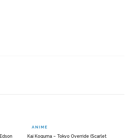
ANIME
A
(Edson
Kai Koguma – Tokyo Override (Scarlet
Teny