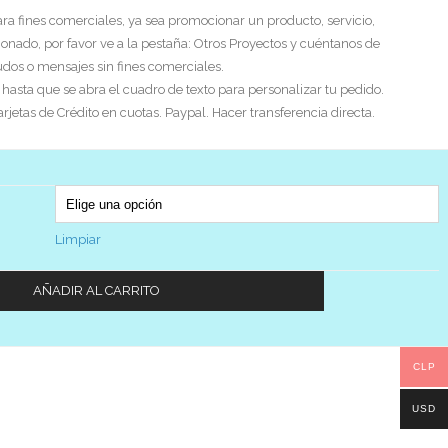
ra fines comerciales, ya sea promocionar un producto, servicio,
ionado, por favor ve a la pestaña: Otros Proyectos y cuéntanos de
ludos o mensajes sin fines comerciales.
asta que se abra el cuadro de texto para personalizar tu pedido.
etas de Crédito en cuotas. Paypal. Hacer transferencia directa.
Limpiar
AÑADIR AL CARRITO
CLP
USD