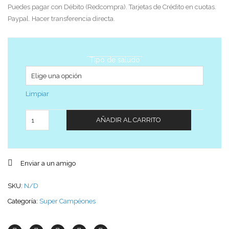
Puedes pagar con Débito (Redcompra). Tarjetas de Crédito en cuotas.
Paypal. Hacer transferencia directa.
Tipo de saludo
Limpiar
Cantidad
AÑADIR AL CARRITO
Enviar a un amigo
SKU:
N/D
Categoría:
Super Campéones