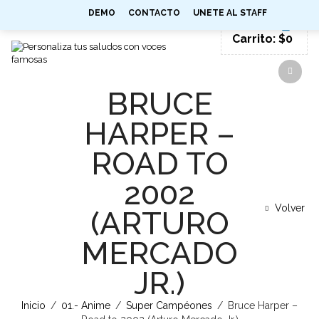
0
DEMO
CONTACTO
UNETE AL STAFF
SIGN IN
Carrito:
$
0
BRUCE
HARPER –
ROAD TO
2002
Volver
(ARTURO
MERCADO
JR.)
Inicio
/
01.- Anime
/
Super Campéones
/
Bruce Harper –