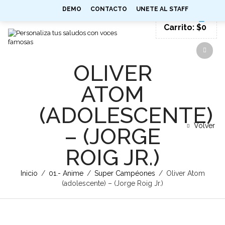
0
DEMO
CONTACTO
UNETE AL STAFF
SIGN IN
Carrito:
$
0
OLIVER
ATOM
(ADOLESCENTE)
Volver
– (JORGE
ROIG JR.)
Inicio
/
01.- Anime
/
Super Campéones
/
Oliver Atom
(adolescente) – (Jorge Roig Jr.)