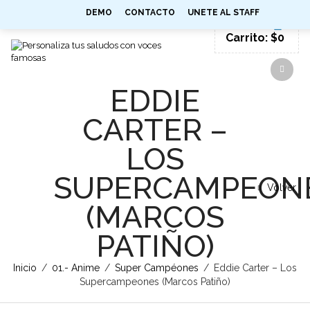
0
DEMO
CONTACTO
UNETE AL STAFF
SIGN IN
Carrito:
$
0
EDDIE
CARTER –
LOS
SUPERCAMPEON
Volver
(MARCOS
PATIÑO)
Inicio
/
01.- Anime
/
Super Campéones
/
Eddie Carter – Los
Supercampeones (Marcos Patiño)