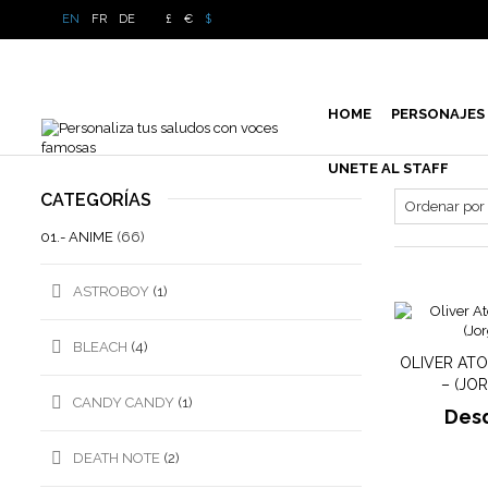
EN
FR
DE
£
€
$
HOME
PERSONAJES
UNETE AL STAFF
CATEGORÍAS
01.- ANIME
(66)
ASTROBOY
(1)
BLEACH
(4)
OLIVER AT
– (JOR
CANDY CANDY
(1)
Des
DEATH NOTE
(2)