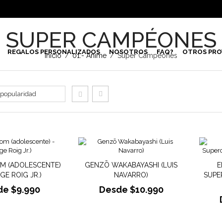
SUPER CAMPÉONES
REGALOS PERSONALIZADOS
NOSOTROS
FAQ?
OTROS PRO
Inicio
/
01.- Anime
/
Super Campéones
OM (ADOLESCENTE)
GENZŌ WAKABAYASHI (LUIS
E
GE ROIG JR.)
NAVARRO)
SUPE
de
$
9.990
Desde
$
10.990