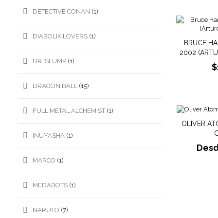
DETECTIVE CONAN
(1)
DIABOLIK LOVERS
(1)
BRUCE HA
2002 (ART
DR. SLUMP
(1)
$
DRAGON BALL
(15)
FULL METAL ALCHEMIST
(1)
OLIVER ATO
INUYASHA
(1)
Des
MARCO
(1)
MEDABOTS
(1)
NARUTO
(7)