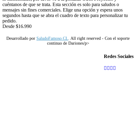
cuéntanos de que se trata. Esta sección es solo para saludos o
c
mensajes sin fines comerciales. Elige una opción y espera unos
m
segundos hasta que se abra el cuadro de texto para personalizar tu
s
pedido.
p
Desde
$
16.990
e
Desarrollado por
SaludoFamoso.CL
. All right reserved - Con el soporte
continuo de Dariones/p>
Redes Sociales