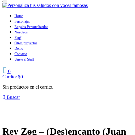
Home
Personajes
Regalos Personalizados
Nosotros
Faq?
Otros proyectos
Demo
Contacto
Unete al Staff
0
Carrito:
$
0
Sin productos en el carrito.
Buscar
Rey Zøg – (Des)encanto (Juan