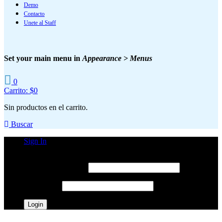
Demo
Contacto
Unete al Staff
Set your main menu in
Appearance > Menus
0
Carrito:
$
0
Sin productos en el carrito.
Buscar
Sign In
Login Form
Username o email
*
Password
*