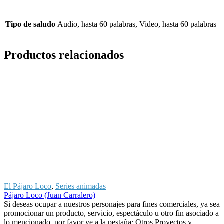
Tipo de saludo
Audio, hasta 60 palabras, Video, hasta 60 palabras
Productos relacionados
El Pájaro Loco
,
Series animadas
S
Pájaro Loco (Juan Carralero)
B
Si deseas ocupar a nuestros personajes para fines comerciales, ya sea
S
promocionar un producto, servicio, espectáculo u otro fin asociado a
p
lo mencionado, por favor ve a la pestaña: Otros Proyectos y
l