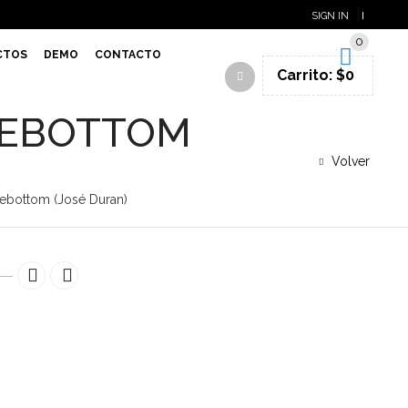
SIGN IN
0
CTOS
DEMO
CONTACTO
Carrito:
$
0
KEBOTTOM
Volver
bottom (José Duran)