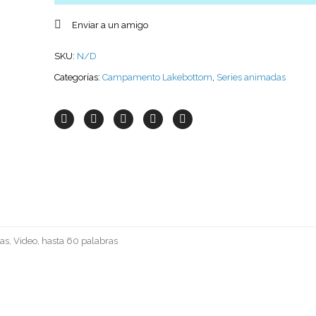
Enviar a un amigo
SKU:
N/D
Categorías:
Campamento Lakebottom
,
Series animadas
as, Video, hasta 60 palabras