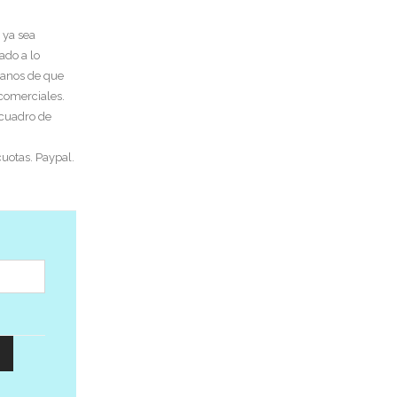
 ya sea
ado a lo
tanos de que
 comerciales.
 cuadro de
uotas. Paypal.