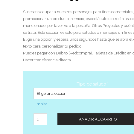
Si deseas ocupar a nuestros personajes para fines comerciales,
promocionar un producto, servicio, espectáculo u otro fin asoci
mencionado, por favor ve a la pestaña: Otros Proyectos y cuén
se trata. Esta sección es solo para saludos o mensajes sin fines
Elige una opción y espera unos segundos hasta que se abra el
texto para personalizar tu pedido.
Puedes pagar con Débito (Redcompra). Tarjetas de Crédito en c
Hacer transferencia directa.
Tipo de saludo
Limpiar
Cantidad
AÑADIR AL CARRITO