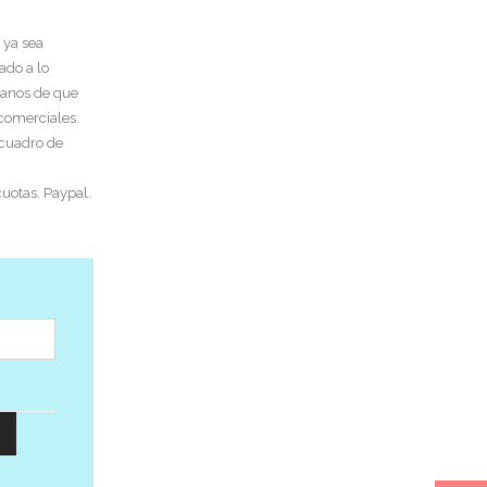
 ya sea
ado a lo
tanos de que
 comerciales.
 cuadro de
uotas. Paypal.