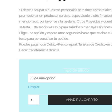
Si deseas ocupar a nuestros personajes para fines comerciales,
promocionar un producto, servicio, espectáculo u otro fin asoci
mencionado, por favor ve a la pestaña: Otros Proyectos y cuén
se trata. Esta sección es solo para saludos o mensajes sin fines
Elige una opción y espera unos segundos hasta que se abra el
texto para personalizar tu pedido.
Puedes pagar con Débito (Redcompra). Tarjetas de Crédito en c
Hacer transferencia directa.
Tipo de saludo
Limpiar
Cantidad
AÑADIR AL CARRITO