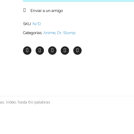
Enviar a un amigo
SKU:
N/D
Categorías:
Anime
,
Dr. Slump
as, Video, hasta 60 palabras