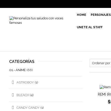
HOME
PERSONAJES
UNETE AL STAFF
CATEGORÍAS
01.- ANIME
(66)
ASTROBOY
(1)
REMI (
BLEACH
(4)
$
CANDY CANDY
(1)