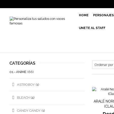
HOME
PERSONAJES
UNETE AL STAFF
CATEGORÍAS
01.- ANIME
(66)
ASTROBOY
(1)
BLEACH
(4)
ARALÉ NORI
(CLA
CANDY CANDY
(1)
Des