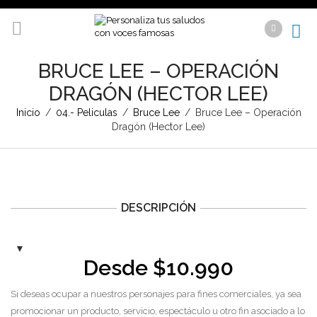
BRUCE LEE – OPERACIÓN
DRAGÓN (HECTOR LEE)
Inicio
/
04.- Peliculas
/
Bruce Lee
/
Bruce Lee – Operación
Dragón (Hector Lee)
DESCRIPCIÓN
Desde
$
10.990
Si deseas ocupar a nuestros personajes para fines comerciales, ya sea
promocionar un producto, servicio, espectáculo u otro fin asociado a lo