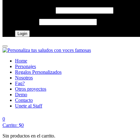
Username o email
*
Password
*
Home
Personajes
Regalos Personalizados
Nosotros
Faq?
Otros proyectos
Demo
Contacto
Unete al Staff
0
Carrito:
$
0
Sin productos en el carrito.