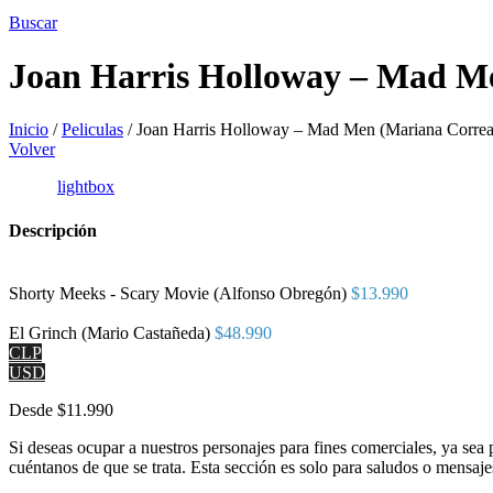
Buscar
Joan Harris Holloway – Mad M
Inicio
/
Peliculas
/
Joan Harris Holloway – Mad Men (Mariana Correa
Volver
lightbox
Descripción
Shorty Meeks - Scary Movie (Alfonso Obregón)
$
13.990
El Grinch (Mario Castañeda)
$
48.990
CLP
USD
Desde
$
11.990
Si deseas ocupar a nuestros personajes para fines comerciales, ya sea
cuéntanos de que se trata. Esta sección es solo para saludos o mensaje