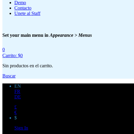
Demo
Contacto
Unete al Staff
Set your main menu in
Appearance > Menus
0
Carrito:
$
0
Sin productos en el carrito.
Buscar
EN
FR
DE
£
€
$
Sign In
Login Form