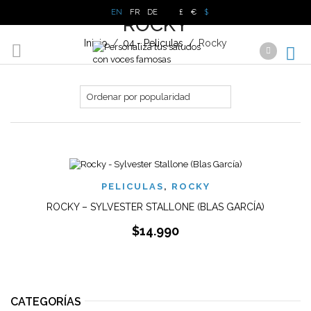
EN
FR
DE
£
€
$
ROCKY
Inicio
/
04.- Peliculas
/
Rocky
PELICULAS
,
ROCKY
ROCKY – SYLVESTER STALLONE (BLAS GARCÍA)
$
14.990
CATEGORÍAS