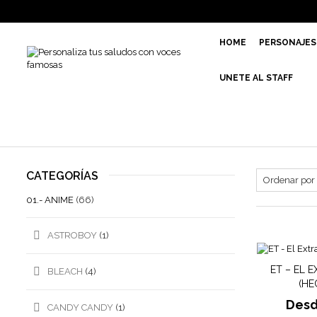
HOME
PERSONAJES
UNETE AL STAFF
CATEGORÍAS
01.- ANIME
(66)
ASTROBOY
(1)
ET – EL 
BLEACH
(4)
(HE
Des
CANDY CANDY
(1)