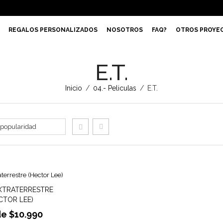
REGALOS PERSONALIZADOS
NOSOTROS
FAQ?
OTROS PROYE
E.T.
Inicio
/
04.- Peliculas
/
E.T.
EXTRATERRESTRE
CTOR LEE)
de
$
10.990