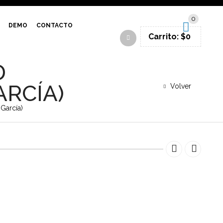
SIGN IN
0
DEMO
CONTACTO
Carrito:
$
0
D
RCÍA)
Volver
García)