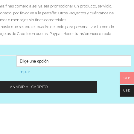
ra fines comerciales, ya sea promocionar un producto, servicio,
ionado, por favor ve a la pestaña: Otros Proyectos y cuéntanos de
ludos o mensajes sin fines comerciales.
asta que se abra el cuadro de texto para personalizar tu pedido.
etas de Crédito en cuotas. Paypal. Hacer transferencia directa.
Limpiar
CLP
AÑADIR AL CARRITO
USD