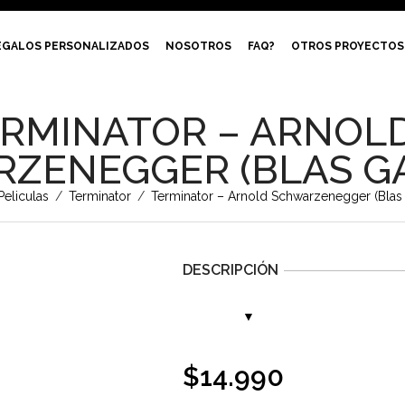
EGALOS PERSONALIZADOS
NOSOTROS
FAQ?
OTROS PROYECTOS
RMINATOR – ARNOL
ZENEGGER (BLAS GA
Peliculas
/
Terminator
/
Terminator – Arnold Schwarzenegger (Blas 
DESCRIPCIÓN
$
14.990