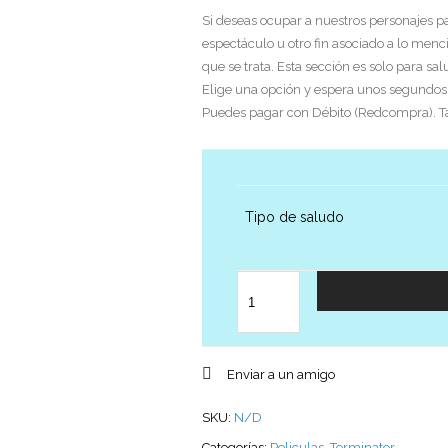
Si deseas ocupar a nuestros personajes pa
espectáculo u otro fin asociado a lo menc
que se trata. Esta sección es solo para sa
Elige una opción y espera unos segundos h
Puedes pagar con Débito (Redcompra). Tarj
Tipo de saludo
Cantidad
Enviar a un amigo
SKU:
N/D
Categorías:
Peliculas
,
Terminator