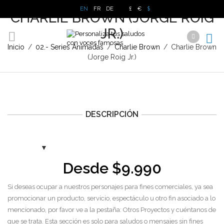
EN
FR
DE
£
€
$
CHARLIE BROWN (JORGE ROIG
JR.)
Inicio
/
02.- Series Animadas
/
Charlie Brown
/
Charlie Brown
(Jorge Roig Jr.)
DESCRIPCIÓN
Desde
$
9.990
Si deseas ocupar a nuestros personajes para fines comerciales, ya sea
promocionar un producto, servicio, espectáculo u otro fin asociado a lo
mencionado, por favor ve a la pestaña: Otros Proyectos y cuéntanos de
que se trata. Esta sección es solo para saludos o mensajes sin fines