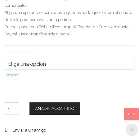
comerciales.
Elige una opción y espera unos segundos hasta que se abra el cuadro
de texto para personalizar tu pedido.
Puedes pagar con Débito (Redcompra). Tarjetas de Crédito en cuotas.
Paypal. Hacer transferencia directa.
Tipo de saludo
Limpiar
Cantidad
AÑADIR AL CARRITO
CLP
Enviar a un amigo