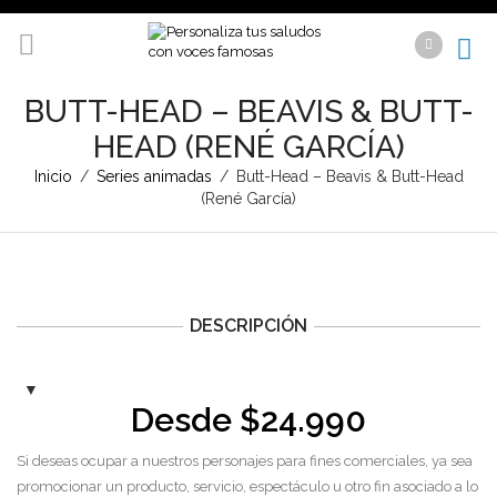
BUTT-HEAD – BEAVIS & BUTT-
HEAD (RENÉ GARCÍA)
Inicio
/
Series animadas
/
Butt-Head – Beavis & Butt-Head
(René García)
DESCRIPCIÓN
Desde
$
24.990
Si deseas ocupar a nuestros personajes para fines comerciales, ya sea
promocionar un producto, servicio, espectáculo u otro fin asociado a lo