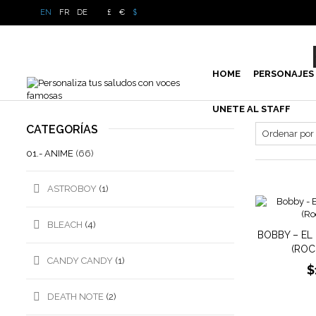
EN
FR
DE
£
€
$
HOME
PERSONAJES
UNETE AL STAFF
CATEGORÍAS
01.- ANIME
(66)
ASTROBOY
(1)
BLEACH
(4)
BOBBY – E
(ROC
CANDY CANDY
(1)
$
DEATH NOTE
(2)