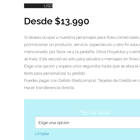
USD
Desde
$
13.990
Si deseas ocupar a nuestros personajes para fines comerciales,
promocionar un producto, servicio, espectáculo u otro fin asoci
mencionado, por favor ve a la pestaña: Otros Proyectos y cuén
se trata. Esta sección es solo para saludos o mensajes sin fines
Elige una opción y espera unos segundos hasta que se abra el
texto para personalizar tu pedido.
Puedes pagar con Débito (Redcompra). Tarjetas de Crédito en c
Hacer transferencia directa.
Tipo de saludo
Limpiar