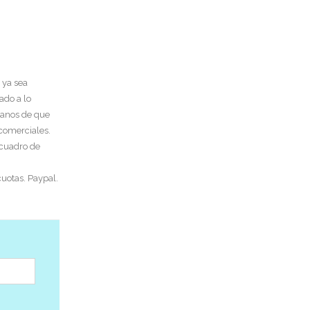
 ya sea
ado a lo
tanos de que
 comerciales.
 cuadro de
uotas. Paypal.