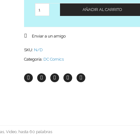
Cantidad
AÑADIR AL CARRITO
Enviar a un amigo
SKU:
N/D
Categoría:
DC Comics
as, Video, hasta 60 palabras